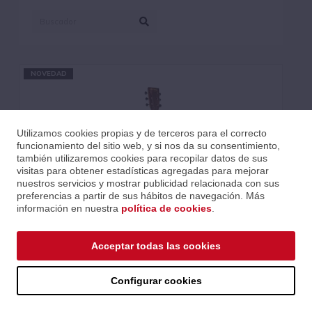
NOVEDAD
Utilizamos cookies propias y de terceros para el correcto
funcionamiento del sitio web, y si nos da su consentimiento,
también utilizaremos cookies para recopilar datos de sus
visitas para obtener estadísticas agregadas para mejorar
nuestros servicios y mostrar publicidad relacionada con sus
preferencias a partir de sus hábitos de navegación. Más
información en nuestra
política de cookies
.
Acceptar todas las cookies
GUITARRA ACÚSTICA MARTIN DREADNOUGHT D-10 A/E
Configurar cookies
RETRO ROAD SERIES - ABETO / SAPELE
Ref.: GMAD-10E-RETRO
Serie: Road