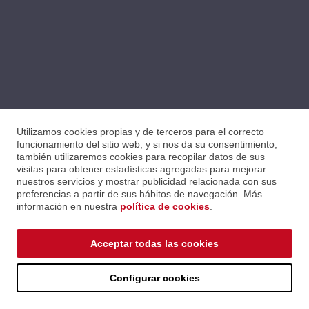
Utilizamos cookies propias y de terceros para el correcto
funcionamiento del sitio web, y si nos da su consentimiento,
también utilizaremos cookies para recopilar datos de sus
visitas para obtener estadísticas agregadas para mejorar
nuestros servicios y mostrar publicidad relacionada con sus
preferencias a partir de sus hábitos de navegación. Más
información en nuestra
política de cookies
.
Acceptar todas las cookies
© 2026 ALGAM IBÉRICA HOLDING
Tel. +34 934 221
soporte@algamiberica.com
S.A.
811
Configurar cookies