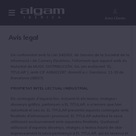
¿Aún no eres cliente?
Àrea Clients
Avís legal
De conformitat amb la Llei 34/2002, de Serveis de la Societat de la
Informació i de Comerç Electrònic, l'informem que aquest web és
titularitat de MUSIC DISTRIBUCIÓN, SA, (en endavant “EL
TITULAR”), amb CIF A08422297, domicili a c. Garcilaso, 11-15 de
Barcelona (08027).
PROPIETAT INTEL·LECTUAL I INDUSTRIAL
Els continguts d'aquest lloc, incloent-hi els textos, imatges i
dissenys gràfics, pertanyen a EL TITULAR, o a tercers que han
autoritzat el seu ús. EL TITULAR presenta aquests continguts amb
finalitats d'informació i promoció. EL TITULAR autoritza la seva
utilització exclusivament amb aquestes finalitats. Qualsevol
utilització d'aquests dissenys, imatges o textos haurà de citar
expressament la seva pertinença a EL TITULAR, qui es reserva el