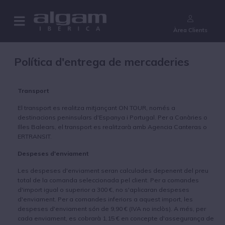
¿Aún no eres cliente?
Àrea Clients
Política d'entrega de mercaderies
Transport
El transport es realitza mitjançant ON TOUR, només a
destinacions peninsulars d'Espanya i Portugal. Per a Canàries o
Illes Balears, el transport es realitzarà amb Agencia Canteras o
ERTRANSIT.
Despeses d'enviament
Les despeses d'enviament seran calculades depenent del preu
total de la comanda seleccionada pel client. Per a comandes
d'import igual o superior a 300 €, no s'aplicaran despeses
d'enviament. Per a comandes inferiors a aquest import, les
despeses d'enviament són de 9,90 € (IVA no inclòs). A més, per
cada enviament, es cobrarà 1,15 € en concepte d'assegurança de