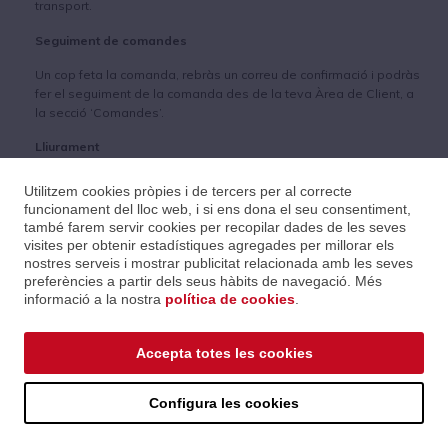
transport.
Seguiment de comandes
Un cop feta la comanda, rebràs un correu de confirmació i podràs
fer el seguiment de la comanda des de la teva Àrea de Client, a
la secció ‘Comandes’.
Lliurament
La comanda serà enviada per ON TOUR a l'adreça especificada
Utilitzem cookies pròpies i de tercers per al correcte
pel client en un termini de 24 a 48 hores (dies laborables) des de
funcionament del lloc web, i si ens dona el seu consentiment,
la seva preparació. Els terminis de lliurament seran diferents si el
també farem servir cookies per recopilar dades de les seves
producte surt del nostre magatzem de Tarragona o de Nantes.
visites per obtenir estadístiques agregades per millorar els
Per a més informació, consulta amb el teu delegat comercial.
nostres serveis i mostrar publicitat relacionada amb les seves
preferències a partir dels seus hàbits de navegació. Més
informació a la nostra
política de cookies
.
© 2026 ALGAM IBÉRICA HOLDING
Tel. +34 934 221
soporte@algamiberica.com
S.A.
811
Accepta totes les cookies
Configura les cookies