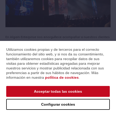
En Algam Enterprise nos enorgullece acompañar a nuestros clientes
en proyectos donde la exigencia técnica es máxima. Un ejemplo
reciente han sido los conciertos del
28 y 29 de noviembre
de
Utilizamos cookies propias y de terceros para el correcto
Antonio Orozco
en el
Palau Sant Jordi de Barcelona
, dos fechas
funcionamiento del sitio web, y si nos da su consentimiento,
históricas con
soldout
que reunieron a más de
47.000 personas
.
también utilizaremos cookies para recopilar datos de sus
visitas para obtener estadísticas agregadas para mejorar
Para un recinto tan complejo acústicamente, la empresa
Rampa
nuestros servicios y mostrar publicidad relacionada con sus
Huesca,
confió en la potencia y precisión de
JBL Professional
para
preferencias a partir de sus hábitos de navegación. Más
garantizar una experiencia sonora impecable.
información en nuestra
política de cookies
.
Un desafío técnico: el sonido en el Palau
Sant Jordi
Acceptar todas las cookies
El Sant Jordi se caracteriza por su gran volumen interior y un nivel de
reverberación que exige sistemas capaces de ofrecer
máxima
Configurar cookies
inteligibilidad
,
cobertura homogénea
y un
control total del low-
end
.