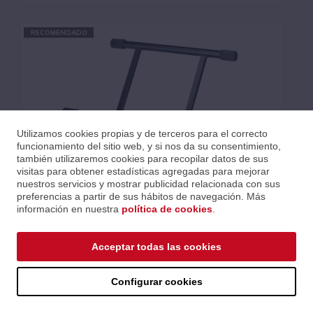
QUIKLOK (8)
RECOMENDADO
Utilizamos cookies propias y de terceros para el correcto
funcionamiento del sitio web, y si nos da su consentimiento,
también utilizaremos cookies para recopilar datos de sus
visitas para obtener estadísticas agregadas para mejorar
nuestros servicios y mostrar publicidad relacionada con sus
preferencias a partir de sus hábitos de navegación. Más
información en nuestra
política de cookies
.
SOPORTE PARA AMPLIFICADOR DE DOBLE EJE
Acceptar todas las cookies
Ref.: TQMBS317
Serie: SOPORTE AMPLIFICADOR
Código EAN 8025534002322
Configurar cookies
Precios al iniciar sesión.
Consultar comercial.