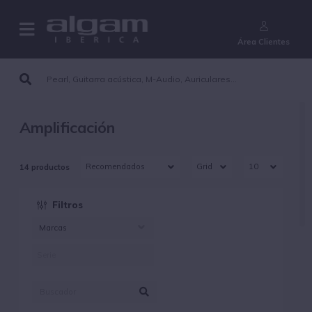
¿Aún no eres cliente?
Área Clientes
Amplificación
14 productos
Filtros
Marcas
AKG (1)
FISHMAN (1)
FRAMEWORKS (4)
GATOR (1)
ISO ACOUSTICS (1)