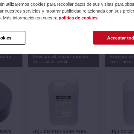
n utilizaremos cookies para recopilar datos de sus visitas para obte
r nuestros servicios y mostrar publicidad relacionada con sus prefer
n. Más información en nuestra
política de cookies
.
DAD
LÍQUIDO DE NIEBLA DE
LÍQUIDO AL
HUMO -
DENSIDAD MEDIA A BASE DE
PARA MÁQU
AGUA - 5LTS
5LTS
Ref.: LSFHAZ-WBS-5L
Ref.: LSFFOG-
ookies
Acceptar tod
Serie: Humo
Serie: Humo
72
Código EAN 3700166367630
Código EAN 3
esión.
Precios al iniciar sesión.
Precios al 
Consultar comercial.
Consultar com
ESIVA
LÍQUIDO STANDARD PARA
LÍQUIDO AL