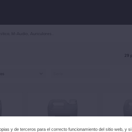
29 
as
LGAMLIGHT (22)
IGHTY (3)
UIKLOK (4)
pias y de terceros para el correcto funcionamiento del sitio web, y s