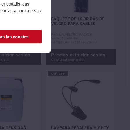
ner estadísticas
encias a partir de sus
TA DENSIDAD
PAQUETE DE 10 BRIDAS DE
INAS DE HUMO -
VELCRO PARA CABLES
HD-5L
Ref.: LALVELCRO-PACK10
as las cookies
Serie: Accesorios
700166367227
Código EAN 3700166370722
iniciar sesión.
Precios al iniciar sesión.
ercial.
Consultar comercial.
OUTLET
TA DENSIDAD
LAMPARA PEDALERA MIGHTY