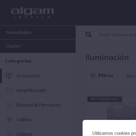
Novedades
Outlet
Iluminación
Categorías
Filtros
Accesorios
Marc
A
Amplificación
M
Q
RECOMENDADO
Bateria & Percusión
Cables
Utilizamos cookies pro
Clásico