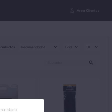
¿Aún no eres cliente?
Área Clientes
productos
i nos da su