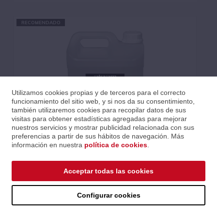
RECOMENDADO
Utilizamos cookies propias y de terceros para el correcto
funcionamiento del sitio web, y si nos da su consentimiento,
también utilizaremos cookies para recopilar datos de sus
visitas para obtener estadísticas agregadas para mejorar
nuestros servicios y mostrar publicidad relacionada con sus
preferencias a partir de sus hábitos de navegación. Más
información en nuestra
política de cookies
.
LÍQUIDO DE HUMO DE DENSIDAD MEDIA 5L
Acceptar todas las cookies
Ref.: LSFFOGMD5L
Serie: Humo
Código EAN 3700166367326
Configurar cookies
Precios al iniciar sesión.
Consultar comercial.