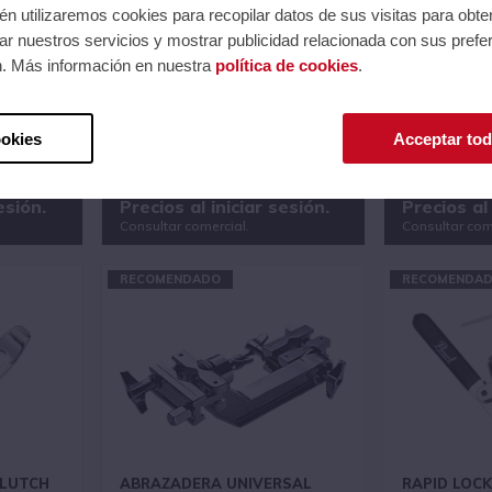
n utilizaremos cookies para recopilar datos de sus visitas para obte
r nuestros servicios y mostrar publicidad relacionada con sus prefer
n. Más información en nuestra
política de cookies
.
 R-TOM
ALESIS SOPORTE PAD
ARO REFUE
PERCUSION
NEGRO
Ref.: MULTIPADCLAMP
Ref.: PCOPRT
ookies
Acceptar tod
Serie: Varios
Serie: Accesor
12
Código EAN 0694318023419
Código EAN 5
esión.
Precios al iniciar sesión.
Precios al 
Consultar comercial.
Consultar com
RECOMENDADO
RECOMENDA
CLUTCH
ABRAZADERA UNIVERSAL
RAPID LOC