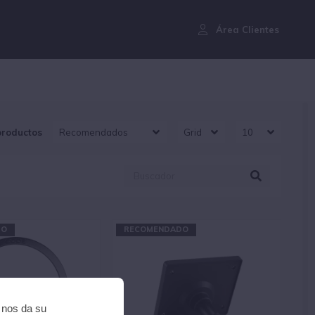
¿Aún no eres cliente?
Área Clientes
productos
DO
RECOMENDADO
i nos da su