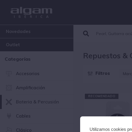
Novedades
Outlet
Repuestos &
Categorías
Filtros
Accesorios
Marc
A
Amplificación
C
P
RECOMENDADO
Bateria & Percusión
R
V
Z
Cables
Utilizamos cookies pro
Clásico