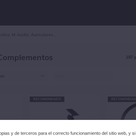
 Complementos
187 
as
LESIS (7)
ODE (7)
EARL (93)
RECOMENDADO
RECOMENDA
TOM (25)
IC FIRTH (44)
ILDJIAN (14)
pias y de terceros para el correcto funcionamiento del sitio web, y s