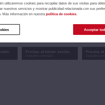
n utilizaremos cookies para recopilar datos de sus visitas para obte
r nuestros servicios y mostrar publicidad relacionada con sus prefer
n. Más información en nuestra
política de cookies
.
E
PREAMPLIFICADOR DE
PREAMPLIF
FAZ DE
AURICULARES / INTERFAZ DE
AURICULARE
NE
AUDIO CON BLUETHOOTH
AUDIO AS
ASHDOWN TONE POCKET -
POCKET - 
ookies
Acceptar tod
NEGRO
Ref.: MASTONE-POCKET-BT
Ref.: MASTO
Serie: * MISCELÁNEA
Serie: * MISC
99
Código EAN 0745114660145
Código EAN 0
esión.
Precios al iniciar sesión.
Precios al 
Consultar comercial.
Consultar com