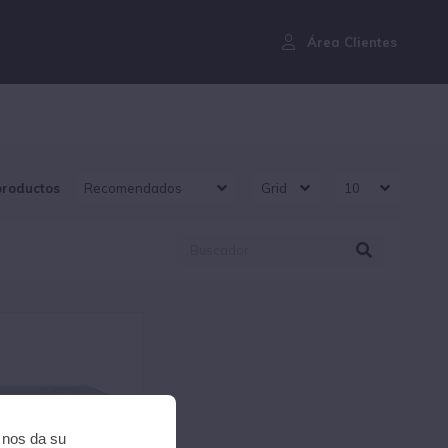
¿Aún no eres cliente?
Área Clientes
productos
i nos da su