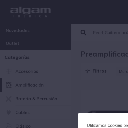
Novedades
Outlet
Preamplifica
Categorías
Filtros
Accesorios
Marc
A
Amplificación
Bateria & Percusión
Cables
Utilizamos cookies pro
Clásico