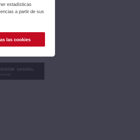
ner estadísticas
encias a partir de sus
ICADOR DE
S / INTERFAZ DE
HDOWN TONE
BLANCO
as las cookies
NE-POCKET-WH
ELÁNEA
745125098487
iniciar sesión.
ercial.