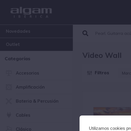
Novedades
Outlet
Video Wall
Categorías
Filtros
Accesorios
Marc
S
Amplificación
Bateria & Percusión
Cables
Utilizamos cookies pro
Clásico