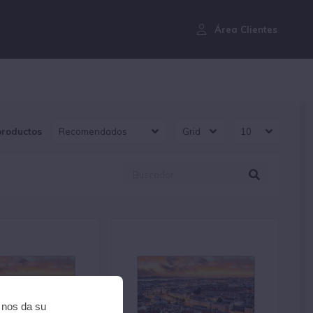
¿Aún no eres cliente?
Área Clientes
productos
i nos da su