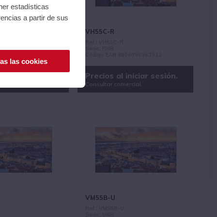
ner estadísticas
encias a partir de sus
VH55C-R
Ref.: VH55C-R
Serie: RNB
806095363905
Código EAN 8806095363912
as las cookies
iniciar sesión.
Precios al iniciar sesión.
ercial.
Consultar comercial.
VM55B-U
Ref.: VM55B-U
Serie: UNB