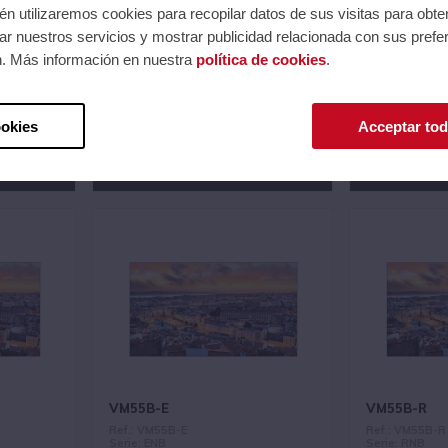
n utilizaremos cookies para recopilar datos de sus visitas para obte
r nuestros servicios y mostrar publicidad relacionada con sus prefer
n. Más información en nuestra
política de cookies
.
VH55B-E
VH55C-E
Ref.: VH55B-E
Ref.: VH55C-E
Serie: ENB
Serie: ENB
82
Código EAN 8806094415698
Código EAN 8
ookies
Acceptar tod
esión.
Precios al iniciar sesión.
Precios al 
Consultar comercial.
Consultar com
VM55B-E
VM55B-R
Ref.: VM55B-E
Ref.: VM55B-R
Serie: ENB
Serie: RNB