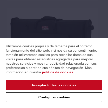
Utilizamos cookies propias y de terceros para el correcto
funcionamiento del sitio web, y si nos da su consentimiento,
también utilizaremos cookies para recopilar datos de sus
visitas para obtener estadísticas agregadas para mejorar
nuestros servicios y mostrar publicidad relacionada con sus
preferencias a partir de sus hábitos de navegación. Más
información en nuestra
política de cookies
.
SOFTCASE REFORZADO PANTALLA LCD 27-32" "GATOR
NYLON"
Acceptar todas las cookies
Ref.: HGFG-LCD-TOTE-MD
Serie: Nylon reforzado
Código EAN 0716408542300
Configurar cookies
Precios al iniciar sesión.
Consultar comercial.