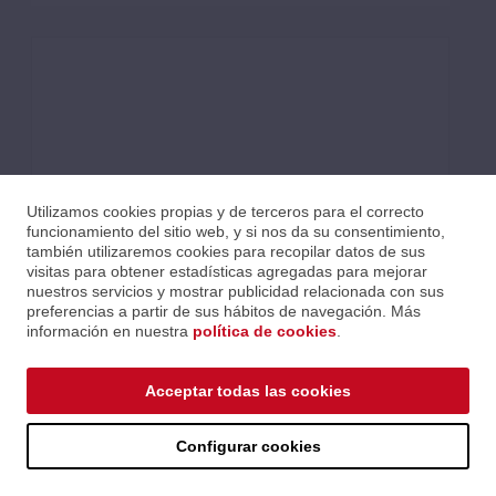
Utilizamos cookies propias y de terceros para el correcto
funcionamiento del sitio web, y si nos da su consentimiento,
también utilizaremos cookies para recopilar datos de sus
visitas para obtener estadísticas agregadas para mejorar
nuestros servicios y mostrar publicidad relacionada con sus
preferencias a partir de sus hábitos de navegación. Más
información en nuestra
política de cookies
.
AKG MK-HS STUDIO D, CABLE CONECTOR XLR-JACK
Acceptar todas las cookies
Ref.: AKG2955H00500
Serie: RECAMBIOS
Código EAN 885038028758
Configurar cookies
Precios al iniciar sesión.
Consultar comercial.