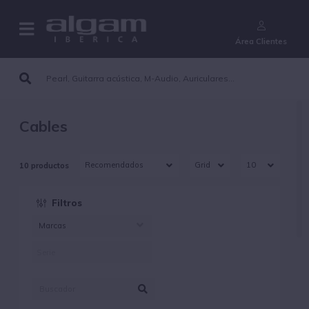
¿Aún no eres cliente?
Área Clientes
Cables
10 productos
Filtros
Marcas
AKG (4)
IKMULTIMEDIA (5)
KEITHMCMILLEN (1)
YELLOW CABLES (2)