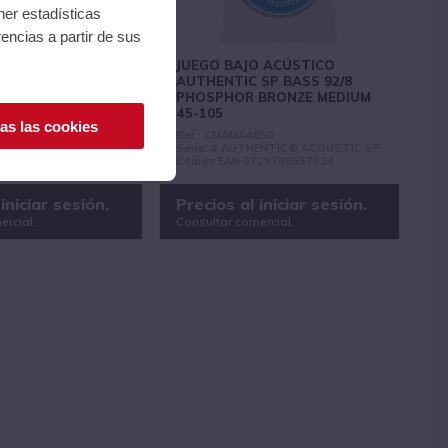
ner estadísticas
encias a partir de sus
O ACÚSTICO
JUEGO BAJO ACÚSTICO
SP BASS 92/8
AUTHENTIC SP BASS 92/8
BRONZE LIGHT
PHOSPHOR BRONZE MEDIUM
45-105
as las cookies
800
Ref.: CMAMA4850
HENTIC® ACOUSTIC SP
Serie: # AUTHENTIC® ACOUSTIC SP
729789557917
Código EAN 0729789557924
iniciar sesión.
Precios al iniciar sesión.
ercial.
Consultar comercial.