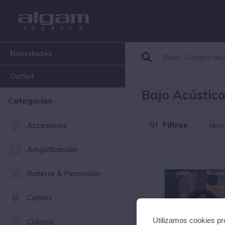
Novedades
Outlet
Bajo Acústic
Categorías
Filtros
Accesorios
Marc
E
Amplificación
E
E
Bateria & Percusión
G
M
Cables
Utilizamos cookies pro
Clásico