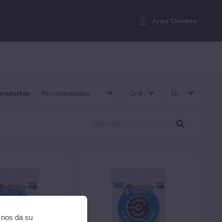
¿Aún no eres cliente?
Área Clientes
productos
i nos da su