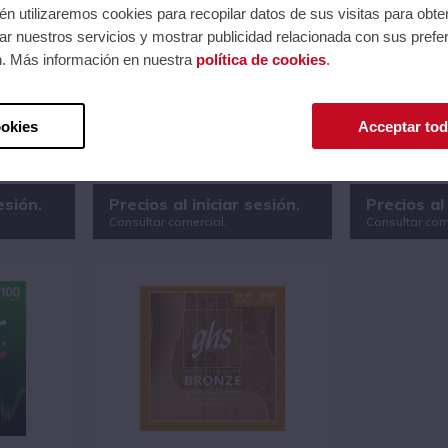
n utilizaremos cookies para recopilar datos de sus visitas para obte
r nuestros servicios y mostrar publicidad relacionada con sus prefer
n. Más información en nuestra
política de cookies
.
CO
JUEGO BAJO ACÚSTICO
JUEGO BAJ
M 40-96
EARTHWOOD 80/20 BRONZE
AUTHENTIC 
45-95
PHOSPHOR 
45-100
ookies
Acceptar tod
Ref.: EB2070
Ref.: CMAMA4
Serie: * Earthwood Bronze
Serie: # AUT
82
Código EAN 0749699120704
Código EAN 0
esión.
Precios al iniciar sesión.
Precios al 
Consultar comercial.
Consultar com