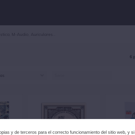
o
6 
as
KO (1)
LIXIR (1)
RNIEBALL (1)
HS (1)
ARTIN (2)
pias y de terceros para el correcto funcionamiento del sitio web, y s