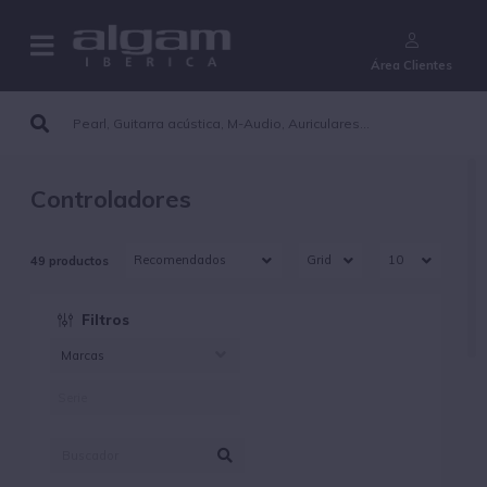
¿Aún no eres cliente?
Área Clientes
Controladores
49 productos
Filtros
Marcas
AKAIPRO (30)
ALESIS (11)
AVID PROFESSIONAL
(1)
IKMULTIMEDIA (5)
KEITHMCMILLEN (2)