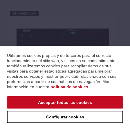
MAUDIO (21)
PEARL (1)
RECOMENDADO
PRESONUS (2)
Utilizamos cookies propias y de terceros para el correcto
funcionamiento del sitio web, y si nos da su consentimiento,
también utilizaremos cookies para recopilar datos de sus
visitas para obtener estadísticas agregadas para mejorar
nuestros servicios y mostrar publicidad relacionada con sus
preferencias a partir de sus hábitos de navegación. Más
información en nuestra
política de cookies
.
MPK MINI MK4 - BLACK
Acceptar todas las cookies
Ref.: MPKMINI4B
Serie: MPK Series
Código EAN 0694318026809
Configurar cookies
Precios al iniciar sesión.
Consultar comercial.