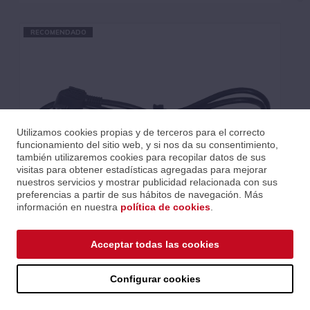
RECOMENDADO
Utilizamos cookies propias y de terceros para el correcto
funcionamiento del sitio web, y si nos da su consentimiento,
también utilizaremos cookies para recopilar datos de sus
visitas para obtener estadísticas agregadas para mejorar
nuestros servicios y mostrar publicidad relacionada con sus
preferencias a partir de sus hábitos de navegación. Más
información en nuestra
política de cookies
.
REGLETA 5 - SIN INTERRUPTOR
Acceptar todas las cookies
Ref.: LALMULTI-5
Serie: Regletas y alargos
Código EAN 3700166368156
Configurar cookies
Precios al iniciar sesión.
Consultar comercial.