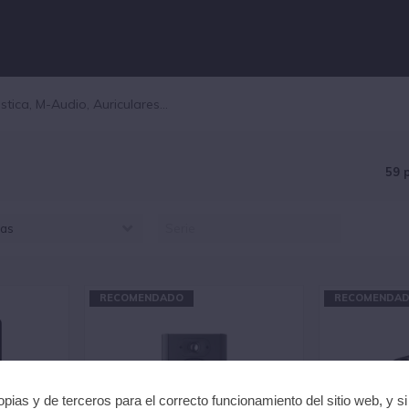
59 
as
LESIS (5)
ISHMAN (1)
OCAL (33)
RECOMENDADO
RECOMENDA
EADRUSH (6)
KMULTIMEDIA (23)
AUDIO (20)
RESONUS (5)
pias y de terceros para el correcto funcionamiento del sitio web, y s