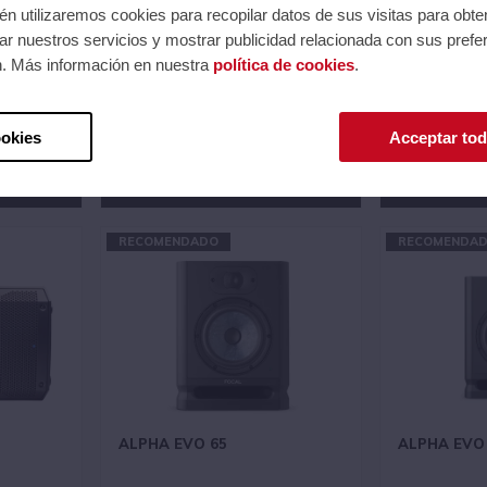
n utilizaremos cookies para recopilar datos de sus visitas para obte
r nuestros servicios y mostrar publicidad relacionada con sus prefer
n. Más información en nuestra
política de cookies
.
ALPHA EVO 50
ILOUD MIC
Ref.: ALPHAEVO50NG
Ref.: IPILOUD
Serie: ALPHA
Serie: ILOUD S
15
Código EAN 3544055744016
Código EAN 8
ookies
Acceptar tod
esión.
Precios al iniciar sesión.
Precios al 
Consultar comercial.
Consultar com
RECOMENDADO
RECOMENDA
ALPHA EVO 65
ALPHA EVO