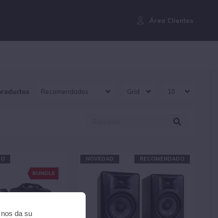
¿Aún no eres cliente?
Área Clientes
productos
DO
NOVEDAD
RECOMENDADO
i nos da su