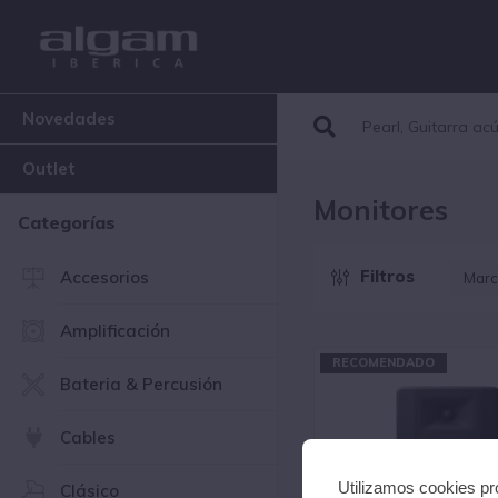
Novedades
Outlet
Monitores
Categorías
Filtros
Accesorios
Marc
A
Amplificación
F
F
RECOMENDADO
Bateria & Percusión
H
I
M
Cables
P
Utilizamos cookies pro
Clásico