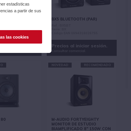
ner estadísticas
encias a partir de sus
RO MONITOR
BX5 BLUETOOTH (PAR)
MM
Ref.: BX5BT
eries
Serie: BX
025813646032
Código EAN 0694318026755
as las cookies
iniciar sesión.
Precios al iniciar sesión.
ercial.
Consultar comercial.
DO
NOVEDAD
RECOMENDADO
 80
M-AUDIO FORTYEIGHTY
MONITOR DE ESTUDIO
BIAMPLIFICADO 8" 150W CON