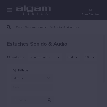
¿Aún no eres cliente?
Área Clientes
Estuches Sonido & Audio
22 productos
Filtros
Marcas
CORDIAL (1)
GATOR (18)
PRESONUS (1)
SHURE BY GATOR (4)