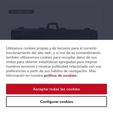
RECOMENDADO
Utilizamos cookies propias y de terceros para el correcto
funcionamiento del sitio web, y si nos da su consentimiento,
también utilizaremos cookies para recopilar datos de sus
visitas para obtener estadísticas agregadas para mejorar
nuestros servicios y mostrar publicidad relacionada con sus
preferencias a partir de sus hábitos de navegación. Más
información en nuestra
política de cookies
.
ESTUCHE POLIETILENO PIANO 61 NOTAS "GATOR GTSA"
Acceptar todas las cookies
Ref.: HGAGTSAKEY61
Serie: Polietileno - GTSA
Código EAN 0716408539508
Configurar cookies
Precios al iniciar sesión.
Consultar comercial.