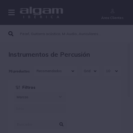
¿Aún no eres cliente?
Área Clientes
Instrumentos de Percusión
76 productos
Filtros
Marcas
PEARL (45)
SHADOW (1)
TANGA (33)