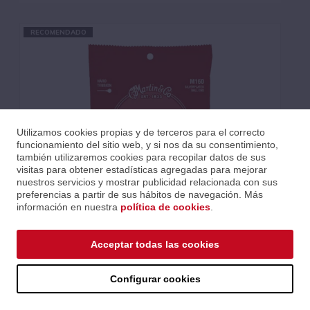
RECOMENDADO
Utilizamos cookies propias y de terceros para el correcto
funcionamiento del sitio web, y si nos da su consentimiento,
también utilizaremos cookies para recopilar datos de sus
visitas para obtener estadísticas agregadas para mejorar
nuestros servicios y mostrar publicidad relacionada con sus
preferencias a partir de sus hábitos de navegación. Más
información en nuestra
política de cookies
.
JUEGO NYLON CLASSICAL CLEAR & SILVER (BALL END)
TENSIÓN ALTA 28-43
Acceptar todas las cookies
Ref.: CMAM160
Serie: # CLASSIC STRINGS
Código EAN 0729789551540
Configurar cookies
Precios al iniciar sesión.
Consultar comercial.