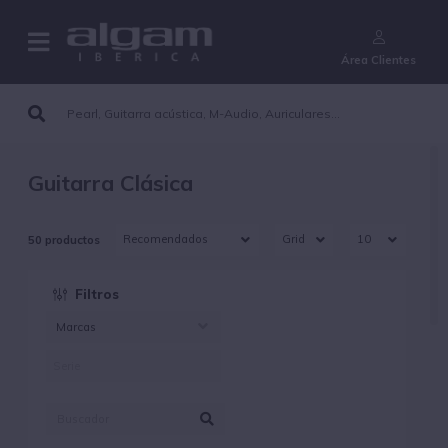
¿Aún no eres cliente?
Área Clientes
Guitarra Clásica
50 productos
Filtros
Marcas
AUGUSTINE (38)
DUNLOP STRINGS (2)
EKO (1)
ERNIEBALL (5)
MARTIN (4)