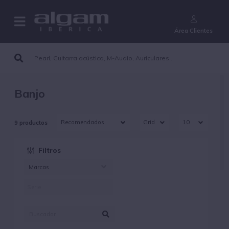
¿Aún no eres cliente?
Área Clientes
Banjo
9 productos
Filtros
Marcas
ERNIEBALL (3)
GHS (6)