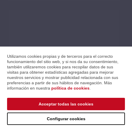
Utilizamos cookies propias y de terceros para el correcto
funcionamiento del sitio web, y si nos da su consentimiento,
también utilizaremos cookies para recopilar datos de sus
visitas para obtener estadísticas agregadas para mejorar
nuestros servicios y mostrar publicidad relacionada con sus
preferencias a partir de sus hábitos de navegación. Más
información en nuestra
política de cookies
.
AKG HSC/HSD COVER
Acceptar todas las cookies
Ref.: AKG2955Z13020
Serie: RECAMBIOS
Código EAN 885038028758
Configurar cookies
Precios al iniciar sesión.
Consultar comercial.