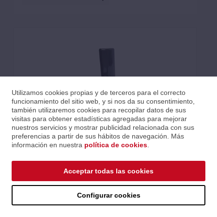
Utilizamos cookies propias y de terceros para el correcto
funcionamiento del sitio web, y si nos da su consentimiento,
también utilizaremos cookies para recopilar datos de sus
visitas para obtener estadísticas agregadas para mejorar
nuestros servicios y mostrar publicidad relacionada con sus
preferencias a partir de sus hábitos de navegación. Más
información en nuestra
política de cookies
.
Acceptar todas las cookies
VENTRY - SOPORTES DE PARED PARA ALTAVOCES CON
SUJECIÓN LATERAL, INCLINACIÓN Y GIRO (PAR) - NEGRO
Ref.: BT77/B
Configurar cookies
Serie: Altavoz
Precios al iniciar sesión.