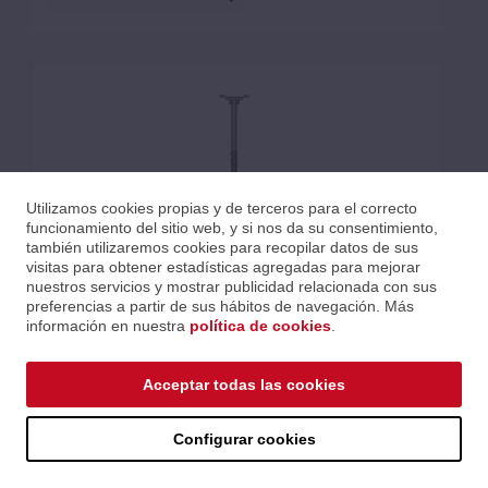
Utilizamos cookies propias y de terceros para el correcto
funcionamiento del sitio web, y si nos da su consentimiento,
también utilizaremos cookies para recopilar datos de sus
visitas para obtener estadísticas agregadas para mejorar
nuestros servicios y mostrar publicidad relacionada con sus
preferencias a partir de sus hábitos de navegación. Más
información en nuestra
política de cookies
.
Acceptar todas las cookies
TUBO DE EXTENSIÓN PARA MONTAJE DE PROYECTOR EN
EL TECHO CL25-540/550BL1 (ALTURA EXTENDIDA 89 CM)
-
Configurar cookies
Ref.: ACL25-500BL
Serie: Proyector