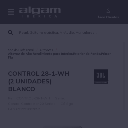
¿Aún no eres cliente?
Área Clientes
Sonido Profesional
Altavoces
Altavoz de Alto Rendimiento para Interior/Exterior de Fondo/Primer
Pla
CONTROL 28-1-WH
(2 UNIDADES)
BLANCO
Ref.: CONTROL-28-1-WH · Serie:
Control Contractor 20 Series · Código
EAN 691991002052