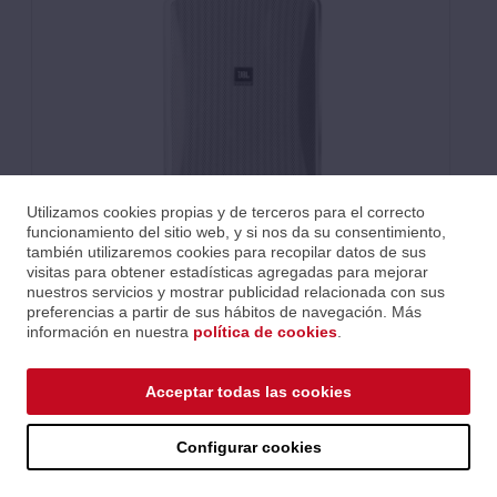
Utilizamos cookies propias y de terceros para el correcto
funcionamiento del sitio web, y si nos da su consentimiento,
también utilizaremos cookies para recopilar datos de sus
visitas para obtener estadísticas agregadas para mejorar
El Control® 28-1 es un altavoz de 8” de dos vías con un carácter
nuestros servicios y mostrar publicidad relacionada con sus
sónico rico, amplia cobertura, cobertura consistente, montaje
preferencias a partir de sus hábitos de navegación. Más
versátil y un diseño contemporáneo de alta calidad que se
información en nuestra
política de cookies
.
adapta a una amplia gama de decoraciones. Esto hace que el
Control 28-1 sea una excelente opción para una gran variedad
de aplicaciones, incluidas tiendas minoristas, restaurantes,
Acceptar todas las cookies
clubes de salud, parques temáticos, instalaciones educativas,
hoteles, cafés de música, lugares de ocio y en cualquier lugar
Configurar cookies
donde se requiera un altavoz de primerísima calidad con alto
rendimiento para música de fondo/principal en
interiores/exteriores (y/o anuncios).