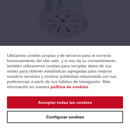
Utilizamos cookies propias y de terceros para el correcto
funcionamiento del sitio web, y si nos da su consentimiento,
también utilizaremos cookies para recopilar datos de sus
visitas para obtener estadísticas agregadas para mejorar
nuestros servicios y mostrar publicidad relacionada con sus
preferencias a partir de sus hábitos de navegación. Más
información en nuestra
política de cookies
.
Acceptar todas las cookies
El Control 47C/T cuenta con un rendimiento de bajos
extendido y una cobertura amplia de 120° que permite
Configurar cookies
cubrir un gran espacio con menos altavoces. Ideal para
una amplia variedad de aplicaciones, el Control 47C/T