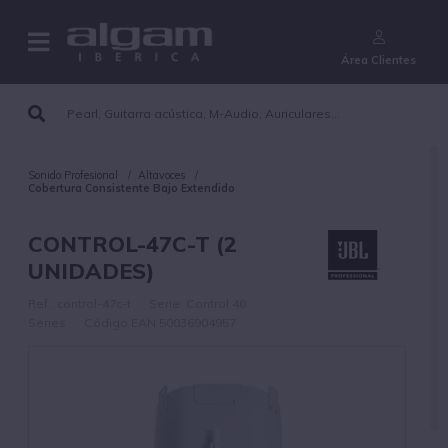
¿Aún no eres cliente?
Área Clientes
Sonido Profesional
Altavoces
Cobertura Consistente Bajo Extendido
CONTROL-47C-T (2
UNIDADES)
Ref.: control-47c-t · Serie: Control 40
Series · Código EAN 50036904957