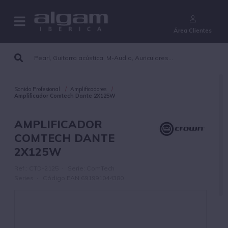
¿Aún no eres cliente?
Área Clientes
Sonido Profesional
Amplificadores
Amplificador Comtech Dante 2X125W
AMPLIFICADOR
COMTECH DANTE
2X125W
Ref.: CTD-2125 · Serie: ComTech
Series · Código EAN 691991044380