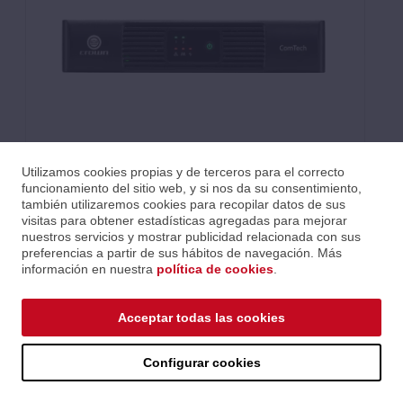
Utilizamos cookies propias y de terceros para el correcto
funcionamiento del sitio web, y si nos da su consentimiento,
también utilizaremos cookies para recopilar datos de sus
visitas para obtener estadísticas agregadas para mejorar
nuestros servicios y mostrar publicidad relacionada con sus
preferencias a partir de sus hábitos de navegación. Más
información en nuestra
política de cookies
.
Acceptar todas las cookies
El
CTD-2125
ofrece 125 vatios por canal con la legendaria
Configurar cookies
amplificación Crown cuando todos los canales trabajan en
igualdad de condiciones. El reparto asimétrico de potencia