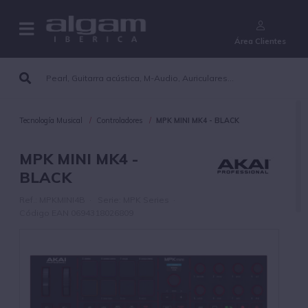
¿Aún no eres cliente?
Área Clientes
Tecnología Musical
Controladores
MPK MINI MK4 - BLACK
MPK MINI MK4 -
BLACK
Ref.: MPKMINI4B · Serie: MPK Series ·
Código EAN 0694318026809